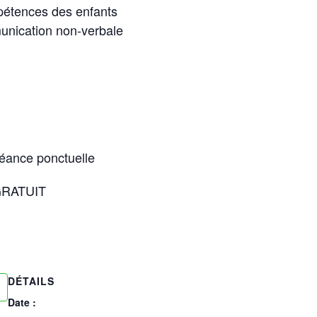
pétences des enfants
unication non-verbale
séance ponctuelle
 GRATUIT
DÉTAILS
Date :