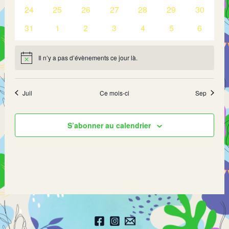
évènements
évènements
évènements
évènements
évènements
évènements
évèneme
0
0
0
0
0
0
0
24
25
26
27
28
29
30
évènements
évènements
évènements
évènements
évènements
évènements
évèneme
0
0
0
0
0
0
0
31
1
2
3
4
5
6
évènements
évènements
évènements
évènements
évènements
évènements
évèneme
Il n’y a pas d’évènements ce jour là.
Notice
Juil
Ce mois-ci
Sep
S’abonner au calendrier