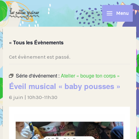
Aller
au
Menu
contenu
« Tous les Évènements
Cet évènement est passé.
Série d'événement :
Atelier « bouge ton corps »
Éveil musical « baby pousses »
6 juin | 10h30
-
11h30