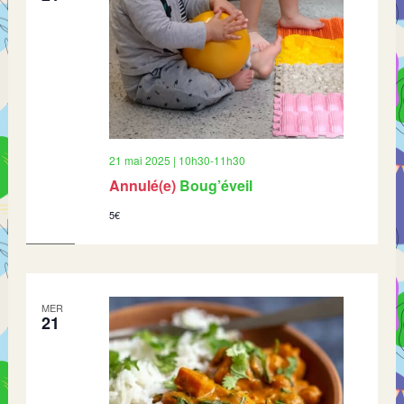
21 mai 2025 | 10h30
-
11h30
Annulé(e)
Boug’éveil
5€
MER
21