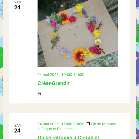
SAM
24
24 mai 2025 | 10h30
-
11h30
Créer-Grandir
7€
24 mai 2025 | 15h00
-
23h30
On se retrouve
SAM
à Cirque et Paillettes
24
On se retrouve à Cirque et