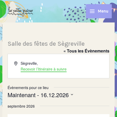
Aller
au
Menu
contenu
Salle des fêtes de Sègreville
« Tous les Évènements
Adresse
Sègreville
,
Recevoir l’Itinéraire à suivre
Évènements pour ce lieu
Maintenant
 - 
16.12.2026
Sélectionnez
septembre 2026
une
date.