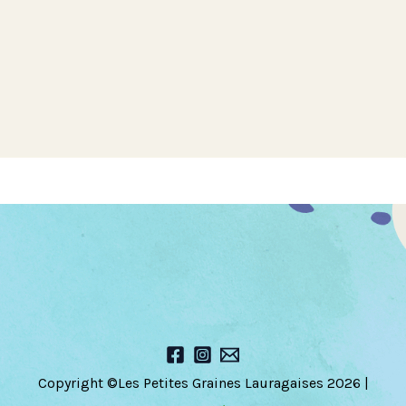
a
d
a
e
Copyright ©Les Petites Graines Lauragaises 2026 |