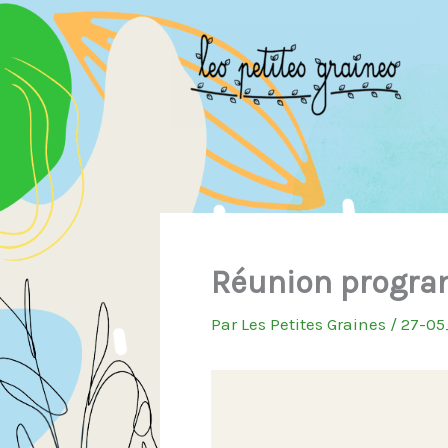
Aller
au
contenu
Réunion progr
Par
Les Petites Graines
/
27-05