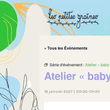
Aller
au
contenu
« Tous les Évènements
Série d'événement :
Atelier « bab
Atelier « bab
16 janvier 2027 | 10h30
-
11h30