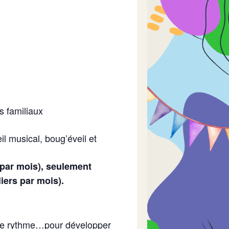
ns familiaux
l musical, boug’éveil et
r par mois), seulement
liers par mois).
t de rythme…pour développer