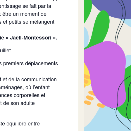
entissage se fait par la
eut être un moment de
s et petits se mélangent
e « Jaëll-Montessori ».
illet
rs premiers déplacements
ent et de la communication
 aménagés, où l’enfant
ences corporelles et
nt de son adulte
te équilibre entre