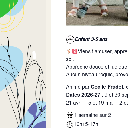
Enfant 3-5 ans
Viens t’amuser, appren
sol.
Approche douce et ludique p
Aucun niveau requis, prévo
Animé par
Cécile Fradet, 
: 9 et 30 se
Dates 2026-27
21 avril – 5 et 19 mai – 2 et
1 semaine sur 2
16h15-17h