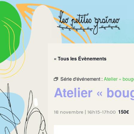
Aller
au
contenu
« Tous les Évènements
Série d'événement :
Atelier « boug
Atelier « bou
150€
18 novembre | 16h15
-
17h00