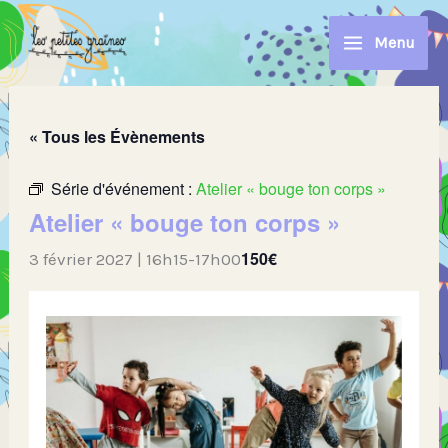
Aller
au
Menu
contenu
« Tous les Évènements
Série d'événement :
Atelier « bouge ton corps »
Atelier « bouge ton corps »
150€
3 février 2027 | 16h15
-
17h00