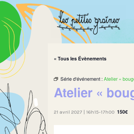
Aller
au
contenu
« Tous les Évènements
Série d'événement :
Atelier « boug
Atelier « bou
150€
21 avril 2027 | 16h15
-
17h00