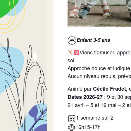
Enfant 3-5 ans
Viens t’amuser, appren
sol.
Approche douce et ludique p
Aucun niveau requis, prévo
Animé par
Cécile Fradet, 
: 9 et 30 se
Dates 2026-27
21 avril – 5 et 19 mai – 2 et
1 semaine sur 2
16h15-17h