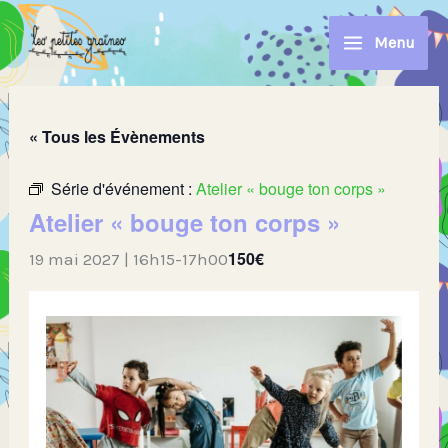
Aller
au
Menu
contenu
« Tous les Évènements
Série d'événement :
Atelier « bouge ton corps »
Atelier « bouge ton corps »
150€
19 mai 2027 | 16h15
-
17h00