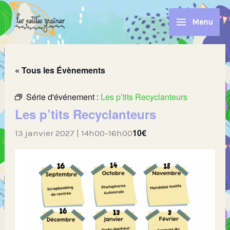
Aller
au
Menu
contenu
« Tous les Évènements
Série d'événement :
Les p’tits Recyclanteurs
Les p’tits Recyclanteurs
10€
13 janvier 2027 | 14h00
-
16h00