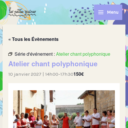
Aller
au
Menu
contenu
« Tous les Évènements
Série d'événement :
Atelier chant polyphonique
Atelier chant polyphonique
150€
10 janvier 2027 | 14h00
-
17h30