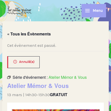
Aller
au
Menu
contenu
« Tous les Évènements
Cet évènement est passé.
Annulé(e)
Série d'événement :
Atelier Mémor & Vous
Atelier Mémor & Vous
GRATUIT
13 mars | 14h30
-
15h30