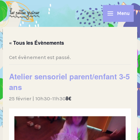
Aller
au
Menu
contenu
« Tous les Évènements
Cet évènement est passé.
Atelier sensoriel parent/enfant 3-5
ans
8€
25 février | 10h30
-
11h30