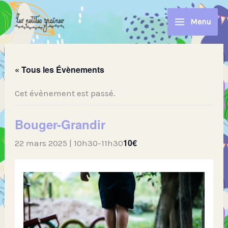
Aller
au
Menu
contenu
« Tous les Évènements
Cet évènement est passé.
Bouger-Grandir
10€
22 mars 2025 | 10h30
-
11h30