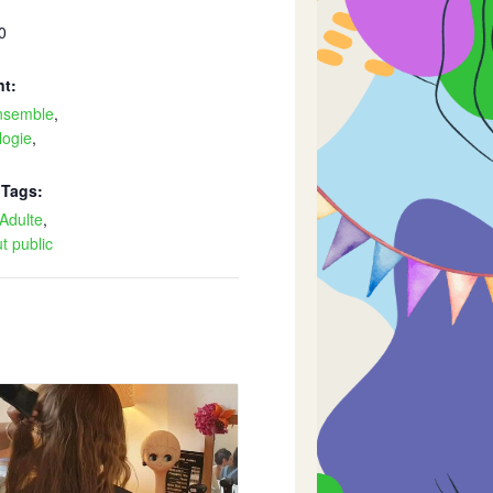
0
t:
ensemble
,
logie
,
Tags:
Adulte
,
t public