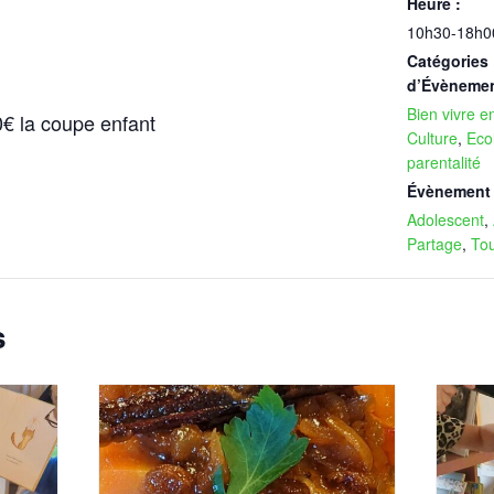
Heure :
10h30-18h0
Catégories
d’Évènemen
Bien vivre 
0€ la coupe enfant
Culture
,
Eco
parentalité
Évènement 
Adolescent
,
Partage
,
Tou
s