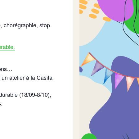
, chorégraphie, stop
rable.
ions…
’un atelier à la Casita
urable (18/09-8/10),
.