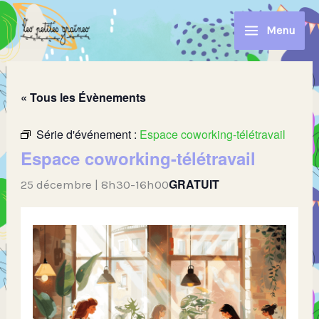
Aller
au
Menu
contenu
« Tous les Évènements
Série d'événement :
Espace coworking-télétravail
Espace coworking-télétravail
GRATUIT
25 décembre | 8h30
-
16h00