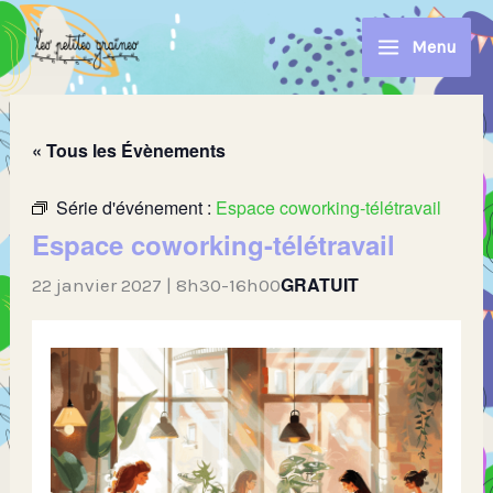
Aller
au
Menu
contenu
« Tous les Évènements
Série d'événement :
Espace coworking-télétravail
Espace coworking-télétravail
GRATUIT
22 janvier 2027 | 8h30
-
16h00