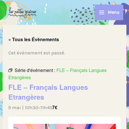
Aller
au
Menu
contenu
« Tous les Évènements
Cet évènement est passé.
Série d'événement :
FLE – Français Langues
Etrangères
FLE – Français Langues
Etrangères
7€
9 mai | 10h30
-
11h45