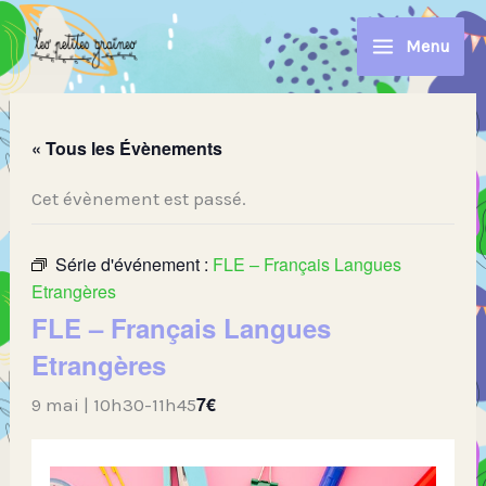
Aller
au
Menu
contenu
« Tous les Évènements
Cet évènement est passé.
Série d'événement :
FLE – Français Langues
Etrangères
FLE – Français Langues
Etrangères
7€
9 mai | 10h30
-
11h45