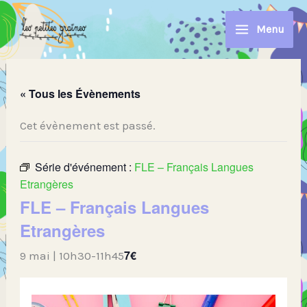
Aller
au
Menu
contenu
« Tous les Évènements
Cet évènement est passé.
Série d'événement :
FLE – Français Langues
Etrangères
FLE – Français Langues
Etrangères
7€
9 mai | 10h30
-
11h45