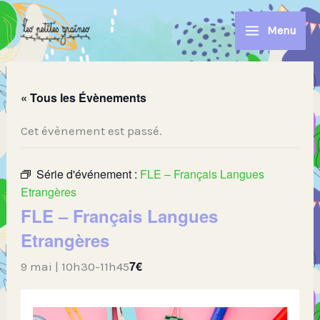
Aller
au
Menu
contenu
« Tous les Évènements
Cet évènement est passé.
Série d'événement :
FLE – Français Langues
Etrangères
FLE – Français Langues
Etrangères
7€
9 mai | 10h30
-
11h45