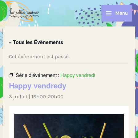
Aller
au
Menu
contenu
« Tous les Évènements
Cet évènement est passé.
Série d'événement :
Happy vendredi
Happy vendredy
3 juillet | 18h00
-
20h00