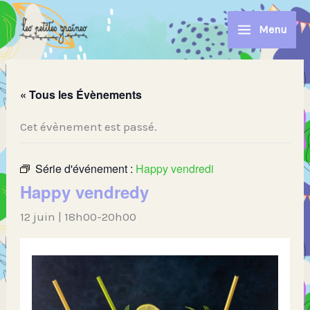
Aller
au
Menu
contenu
« Tous les Évènements
Cet évènement est passé.
Série d'événement :
Happy vendredi
Happy vendredy
12 juin | 18h00
-
20h00