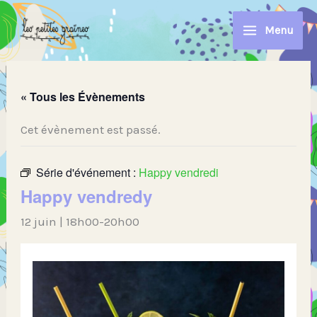
Aller
au
Menu
contenu
« Tous les Évènements
Cet évènement est passé.
Série d'événement :
Happy vendredi
Happy vendredy
12 juin | 18h00
-
20h00