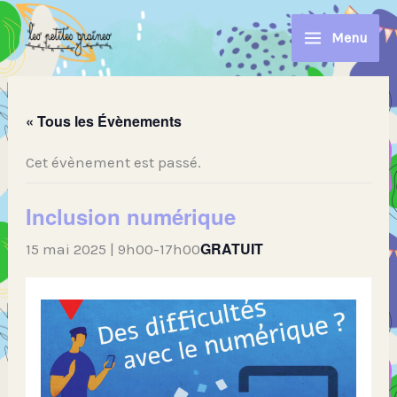
Aller
au
Menu
contenu
« Tous les Évènements
Cet évènement est passé.
Inclusion numérique
GRATUIT
15 mai 2025 | 9h00
-
17h00