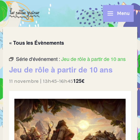
Aller
au
Menu
contenu
« Tous les Évènements
Série d'événement :
Jeu de rôle à partir de 10 ans
Jeu de rôle à partir de 10 ans
125€
11 novembre | 13h45
-
16h45