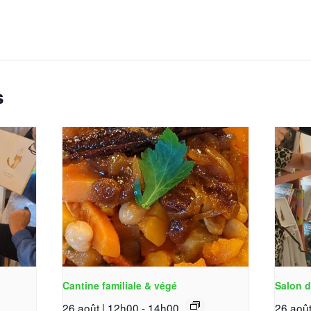
s
Cantine familiale & végé
Salon d
26 août | 12h00
-
14h00
26 août