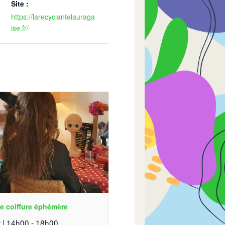
Site :
https://larecyclantelauraga
ise.fr/
e coiffure éphémère
 | 14h00
-
18h00