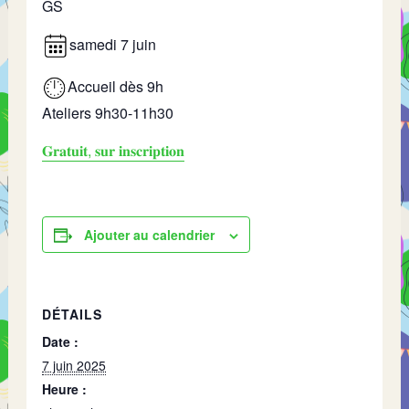
GS
samedi 7 juin
Accueil dès 9h
Ateliers 9h30-11h30
𝐆𝐫𝐚𝐭𝐮𝐢𝐭, 𝐬𝐮𝐫 𝐢𝐧𝐬𝐜𝐫𝐢𝐩𝐭𝐢𝐨𝐧
Ajouter au calendrier
DÉTAILS
Date :
7 juin 2025
Heure :