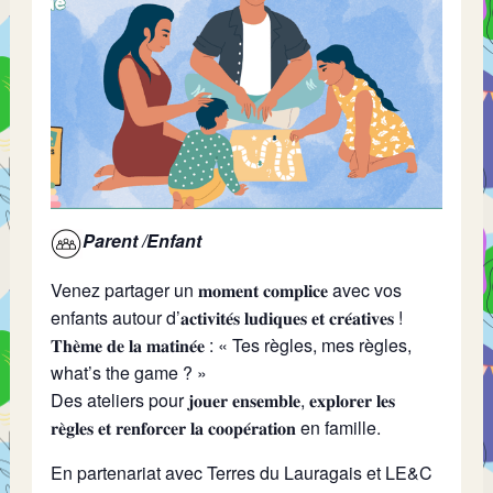
Parent /Enfant
Venez partager un 𝐦𝐨𝐦𝐞𝐧𝐭 𝐜𝐨𝐦𝐩𝐥𝐢𝐜𝐞 avec vos
enfants autour d’𝐚𝐜𝐭𝐢𝐯𝐢𝐭𝐞́𝐬 𝐥𝐮𝐝𝐢𝐪𝐮𝐞𝐬 𝐞𝐭 𝐜𝐫𝐞́𝐚𝐭𝐢𝐯𝐞𝐬 !
𝐓𝐡𝐞̀𝐦𝐞 𝐝𝐞 𝐥𝐚 𝐦𝐚𝐭𝐢𝐧𝐞́𝐞 : « Tes règles, mes règles,
what’s the game ? »
Des ateliers pour 𝐣𝐨𝐮𝐞𝐫 𝐞𝐧𝐬𝐞𝐦𝐛𝐥𝐞, 𝐞𝐱𝐩𝐥𝐨𝐫𝐞𝐫 𝐥𝐞𝐬
𝐫𝐞̀𝐠𝐥𝐞𝐬 𝐞𝐭 𝐫𝐞𝐧𝐟𝐨𝐫𝐜𝐞𝐫 𝐥𝐚 𝐜𝐨𝐨𝐩𝐞́𝐫𝐚𝐭𝐢𝐨𝐧 en famille.
En partenariat avec Terres du Lauragais et
LE&C