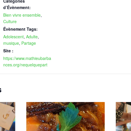
Catégories
d’Évènement:
Bien vivre ensemble
,
Culture
Évènement Tags:
Adolescent
,
Adulte
,
musique
,
Partage
Site :
https://www.mathieubarba
nces.org/nequelquepart
s