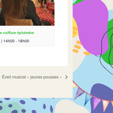
e coiffure éphémère
 | 14h00
-
18h00
Éveil musical « jeunes pousses »