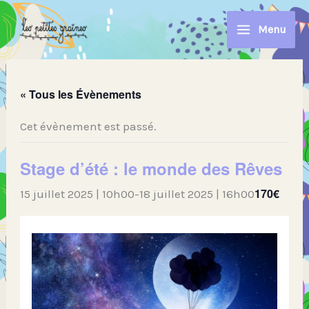
Aller
au
Menu
contenu
« Tous les Évènements
Cet évènement est passé.
Stage d’été : le monde des Rêves
170€
15 juillet 2025 | 10h00
-
18 juillet 2025 | 16h00