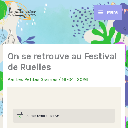
Aller
au
Menu
contenu
On se retrouve au Festival
de Ruelles
Par
Les Petites Graines
/
16-04_2026
Évènements
Aucun résultat trouvé.
N
o
t