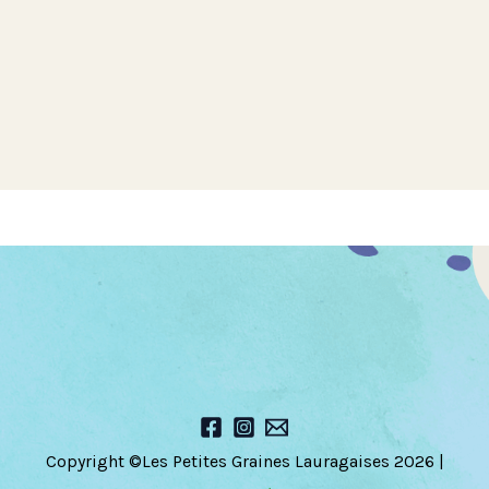
a
d
a
e
Copyright ©Les Petites Graines Lauragaises 2026 |