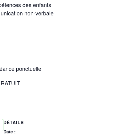
pétences des enfants
unication non-verbale
séance ponctuelle
 GRATUIT
DÉTAILS
Date :