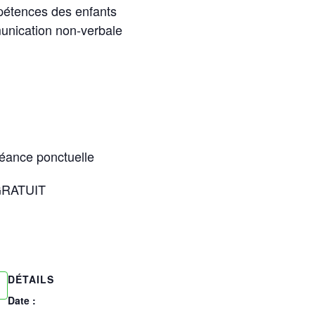
pétences des enfants
unication non-verbale
séance ponctuelle
 GRATUIT
DÉTAILS
Date :