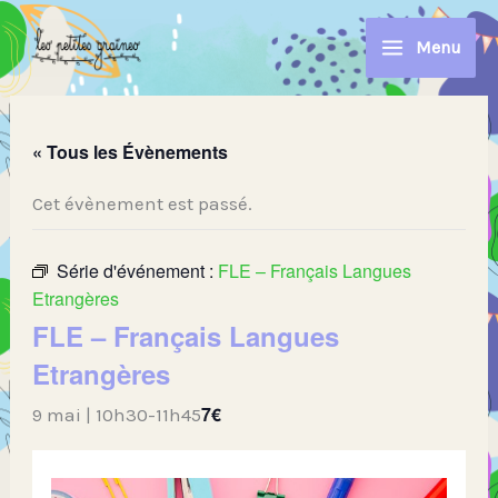
Aller
au
Menu
contenu
« Tous les Évènements
Cet évènement est passé.
Série d'événement :
FLE – Français Langues
Etrangères
FLE – Français Langues
Etrangères
7€
9 mai | 10h30
-
11h45