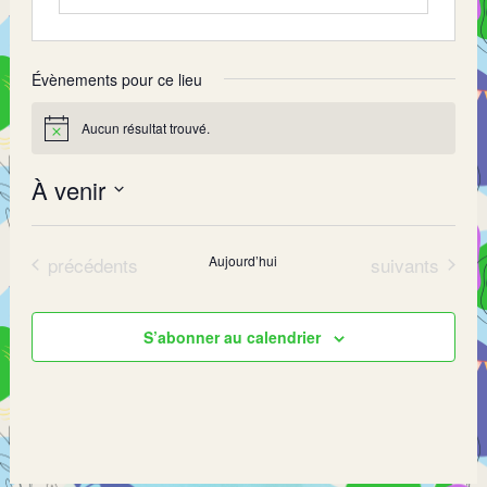
Évènements pour ce lieu
Aucun résultat trouvé.
Notice
À venir
Sélectionnez
une
Évènements
Évènements
précédents
Aujourd’hui
suivants
date.
S’abonner au calendrier