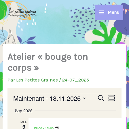
Aller
au
Menu
contenu
Atelier « bouge ton
corps »
Par
Les Petites Graines
/
24-07_2025
Évènements
Maintenant
 - 
18.11.2026
R
N
R
R
e
e
a
S
é
c
c
v
Sep 2026
s
é
h
h
i
u
l
e
e
g
MER
m
e
r
9
é
r
a
15h00
-
16h00