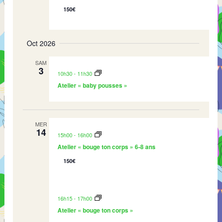
s
150€
É
v
è
Oct 2026
n
e
SAM
3
m
10h30
-
11h30
e
Atelier « baby pousses »
n
t
s
MER
14
15h00
-
16h00
Atelier « bouge ton corps » 6-8 ans
150€
16h15
-
17h00
Atelier « bouge ton corps »