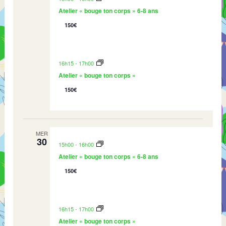
c
c
c
t
Atelier « bouge ton corps » 6-8 ans
h
t
h
i
e
i
150€
e
o
o
e
n
n
t
d
n
16h15
-
17h00
n
e
e
Atelier « bouge ton corps »
a
v
z
v
u
150€
l
i
e
a
g
s
d
a
É
a
t
v
MER
t
30
i
è
15h00
-
16h00
e
o
n
Atelier « bouge ton corps » 6-8 ans
n
e
150€
d
m
e
e
v
n
16h15
-
17h00
u
t
e
Atelier « bouge ton corps »