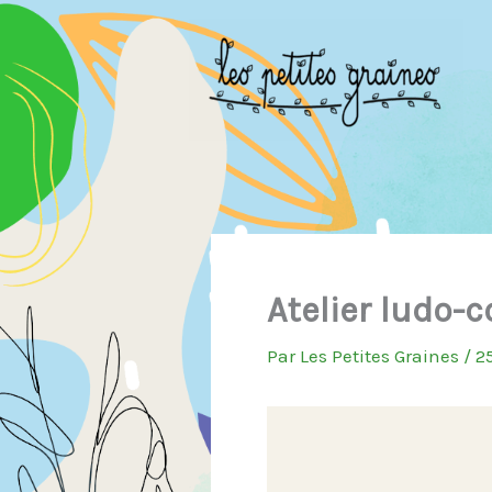
Aller
au
contenu
Atelier ludo-c
Par
Les Petites Graines
/
2