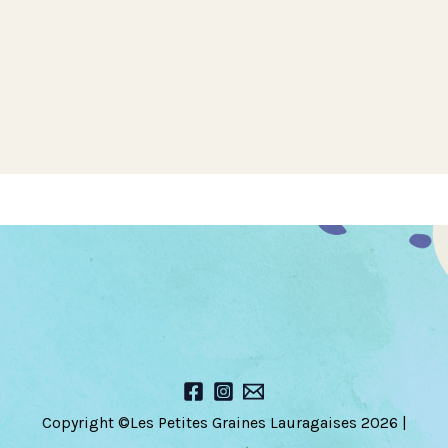
a
d
a
t
e
Copyright ©Les Petites Graines Lauragaises 2026 |