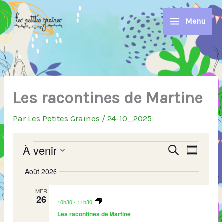
Aller
au
Menu
contenu
Les racontines de Martine
Par
Les Petites Graines
/
24-10_2025
Évènements
À venir
R
N
R
R
e
e
a
S
é
c
c
v
Août 2026
s
é
h
h
i
u
l
e
e
g
MER
m
e
r
26
é
r
a
10h30
-
11h30
c
c
c
t
Les racontines de Martine
h
t