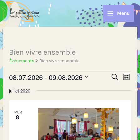
Aller
au
Menu
contenu
Évènements
Bien vivre ensemble
Évènements
Bien vivre ensemble
08.07.2026
 - 
09.08.2026
Recherche
Navig
Recherche
Liste
et
de
Sélectionnez
navigation
vues
juillet 2026
une
de
Évèn
date.
vues
Évènement
MER
8