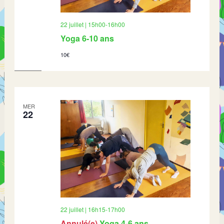
22 juillet | 15h00
-
16h00
Yoga 6-10 ans
10€
MER
22
22 juillet | 16h15
-
17h00
Annulé(e)
Yoga 4-6 ans