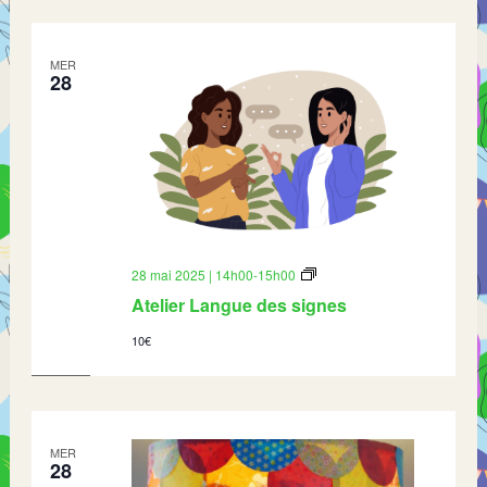
MER
28
Atelier
28 mai 2025 | 14h00
-
15h00
Langue
Atelier Langue des signes
des
signes
10€
MER
28