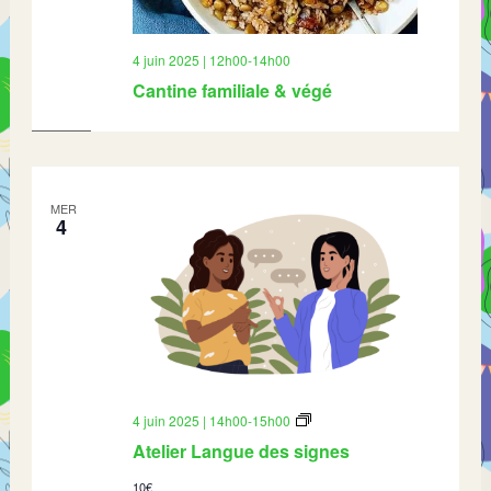
4 juin 2025 | 12h00
-
14h00
Cantine familiale & végé
MER
4
Atelier
4 juin 2025 | 14h00
-
15h00
Langue
Atelier Langue des signes
des
signes
10€